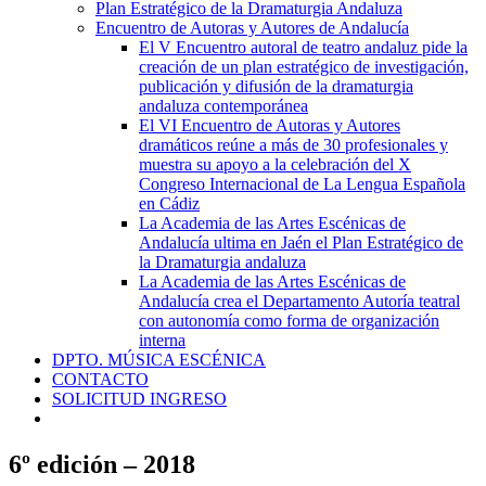
Plan Estratégico de la Dramaturgia Andaluza
Encuentro de Autoras y Autores de Andalucía
El V Encuentro autoral de teatro andaluz pide la
creación de un plan estratégico de investigación,
publicación y difusión de la dramaturgia
andaluza contemporánea
El VI Encuentro de Autoras y Autores
dramáticos reúne a más de 30 profesionales y
muestra su apoyo a la celebración del X
Congreso Internacional de La Lengua Española
en Cádiz
La Academia de las Artes Escénicas de
Andalucía ultima en Jaén el Plan Estratégico de
la Dramaturgia andaluza
La Academia de las Artes Escénicas de
Andalucía crea el Departamento Autoría teatral
con autonomía como forma de organización
interna
DPTO. MÚSICA ESCÉNICA
CONTACTO
SOLICITUD INGRESO
6º edición – 2018