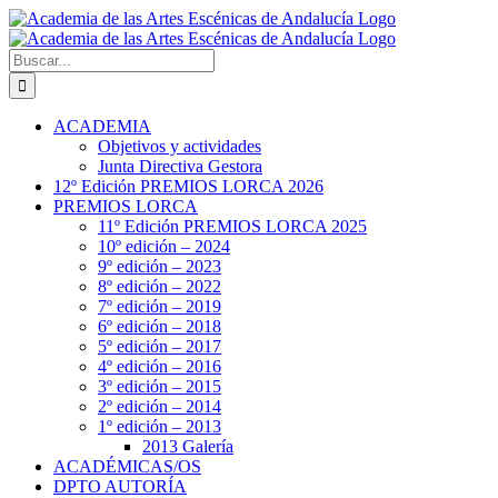
Saltar
al
contenido
Buscar:
ACADEMIA
Objetivos y actividades
Junta Directiva Gestora
12º Edición PREMIOS LORCA 2026
PREMIOS LORCA
11º Edición PREMIOS LORCA 2025
10º edición – 2024
9º edición – 2023
8º edición – 2022
7º edición – 2019
6º edición – 2018
5º edición – 2017
4º edición – 2016
3º edición – 2015
2º edición – 2014
1º edición – 2013
2013 Galería
ACADÉMICAS/OS
DPTO AUTORÍA