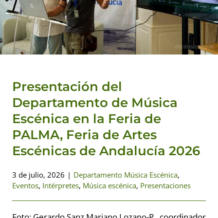
Andalucía 2026
Departamento Música Escénica
Eventos
Intérpretes
Música escénica
Presentaciones
Presentación del
Departamento de Música
Escénica en la Feria de
PALMA, Feria de Artes
Escénicas de Andalucía 2026
3 de julio, 2026
|
Departamento Música Escénica
,
Eventos
,
Intérpretes
,
Música escénica
,
Presentaciones
Foto: Gerardo Sanz Mariano Lozano-P., coordinador