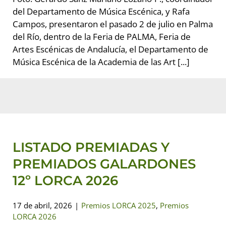
del Departamento de Música Escénica, y Rafa
Campos, presentaron el pasado 2 de julio en Palma
del Río, dentro de la Feria de PALMA, Feria de
Artes Escénicas de Andalucía, el Departamento de
Música Escénica de la Academia de las Art [...]
LISTADO PREMIADAS Y
PREMIADOS GALARDONES 12º
LORCA 2026
Premios LORCA 2025
Premios LORCA 2026
LISTADO PREMIADAS Y
PREMIADOS GALARDONES
12º LORCA 2026
17 de abril, 2026
|
Premios LORCA 2025
,
Premios
LORCA 2026