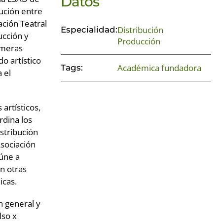
Datos
ución entre
ación Teatral
Distribución
Especialidad:
ucción y
Producción
imeras
o artístico
Académica fundadora
Tags:
 el
artísticos,
rdina los
stribución
Asociación
eúne a
n otras
icas.
n general y
lso x