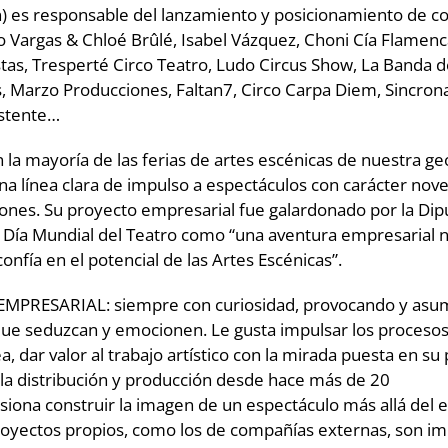
n) es responsable del lanzamiento y posicionamiento de 
Vargas & Chloé Brûlé, Isabel Vázquez, Choni Cía Flamenc
tas, Tresperté Circo Teatro, Ludo Circus Show, La Banda d
 Marzo Producciones, Faltan7, Circo Carpa Diem, Sincrona
istente…
 la mayoría de las ferias de artes escénicas de nuestra geo
na línea clara de impulso a espectáculos con carácter nov
nes. Su proyecto empresarial fue galardonado por la Dip
el Día Mundial del Teatro como “una aventura empresarial
onfía en el potencial de las Artes Escénicas”.
EMPRESARIAL: siempre con curiosidad, provocando y asu
ue seduzcan y emocionen. Le gusta impulsar los procesos
a, dar valor al trabajo artístico con la mirada puesta en su
 la distribución y producción desde hace más de 20
asiona construir la imagen de un espectáculo más allá del 
royectos propios, como los de compañías externas, son i