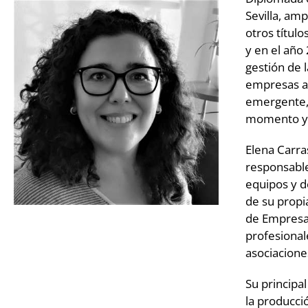
Sevilla, am
otros título
y en el año
gestión de 
empresas an
emergente, 
momento y c
Elena Carra
responsable
equipos y d
de su propi
de Empresas
profesional
asociacione
Su principa
la producció