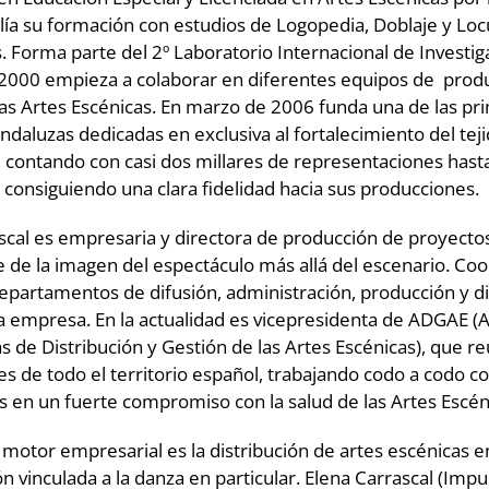
plía su formación con estudios de Logopedia, Doblaje y Loc
s. Forma parte del 2º Laboratorio Internacional de Investig
 2000 empieza a colaborar en diferentes equipos de prod
las Artes Escénicas. En marzo de 2006 funda una de las pr
daluzas dedicadas en exclusiva al fortalecimiento del tejid
contando con casi dos millares de representaciones hasta
onsiguiendo una clara fidelidad hacia sus producciones.
scal es empresaria y directora de producción de proyectos 
 de la imagen del espectáculo más allá del escenario. Coo
epartamentos de difusión, administración, producción y di
a empresa. En la actualidad es vicepresidenta de ADGAE (
 de Distribución y Gestión de las Artes Escénicas), que r
es de todo el territorio español, trabajando codo a codo co
s en un fuerte compromiso con la salud de las Artes Escén
l motor empresarial es la distribución de artes escénicas e
n vinculada a la danza en particular. Elena Carrascal (Impu