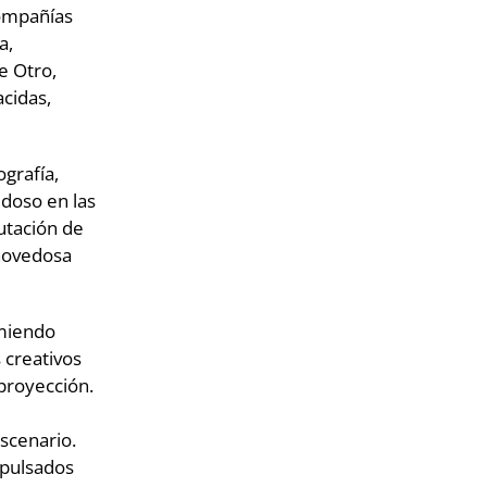
compañías
a,
e Otro,
cidas,
grafía,
edoso en las
utación de
 novedosa
miendo
 creativos
 proyección.
escenario.
mpulsados