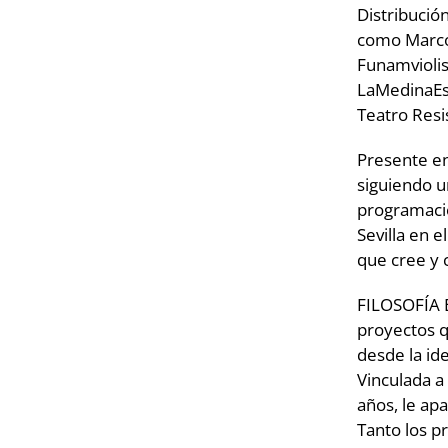
Distribució
como Marco 
Funamviolis
LaMedinaEs,
Teatro Res
Presente en
siguiendo u
programacio
Sevilla en 
que cree y c
FILOSOFÍA 
proyectos q
desde la ide
Vinculada a
años, le ap
Tanto los p