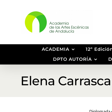
Saltar
al
contenido
ACADEMIA
12º Edici
DPTO AUTORÍA
D
Elena Carrasca
Diplomada e