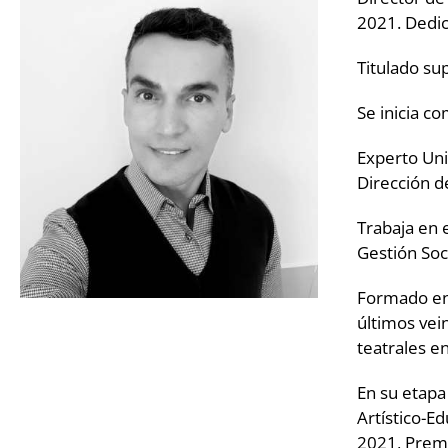
2021. Dedic
Titulado su
Se inicia co
Experto Uni
Dirección d
Trabaja en 
Gestión Soc
Formado en 
últimos vei
teatrales en
En su etapa 
Artístico-E
2021, Premi