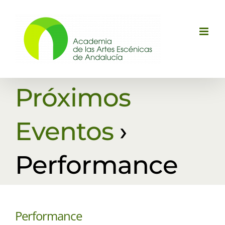
Saltar
al
contenido
Próximos
Eventos
›
Performance
Performance