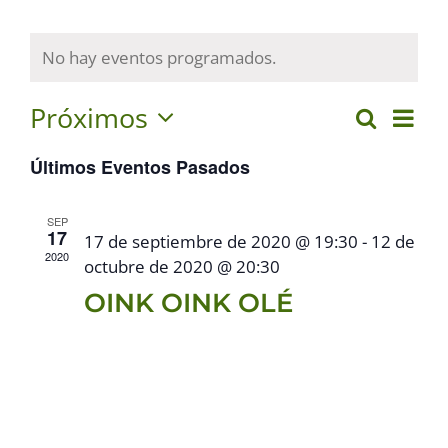
No hay eventos programados.
Próximos
Na
Buscar
Nave
Lista
Selecciona
de
Últimos Eventos Pasados
de
la
vis
fecha.
búsq
de
SEP
17
17 de septiembre de 2020 @ 19:30
-
12 de
y
Eve
2020
octubre de 2020 @ 20:30
vistas
​OINK OINK OLÉ
de
Event