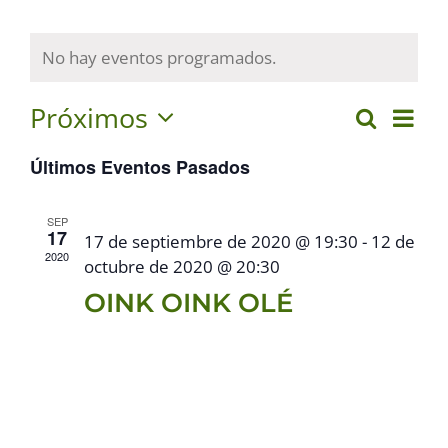
No hay eventos programados.
Próximos
Na
Buscar
Nave
Lista
Selecciona
de
Últimos Eventos Pasados
de
la
vis
fecha.
búsq
de
SEP
17
17 de septiembre de 2020 @ 19:30
-
12 de
y
Eve
2020
octubre de 2020 @ 20:30
vistas
​OINK OINK OLÉ
de
Event