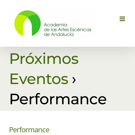
Saltar
al
contenido
Próximos
Eventos
›
Performance
Performance