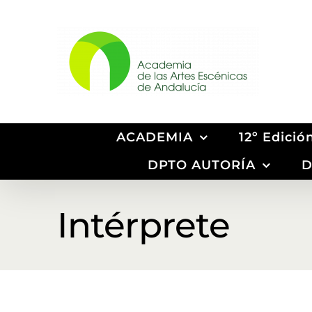
Saltar
al
contenido
ACADEMIA
12º Edici
DPTO AUTORÍA
D
Intérprete